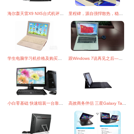
海尔轰天雷X9 NX5台式机评测 六代i5配GTX950，2499元能否战三年？
里程碑，源自强悍散热，稳固出厂性能 攀升电脑在2019香港环球资源展会创造关键热点新闻复盘与技术洞察
学生电脑学习机价格及购买推荐指南 如何挑选高性价比产品？
跟Windows 7说再见之后——笔记本屏幕如何“大放异彩” 精准电脑投屏与远程协作的艺术
小白零基础 快速组装一台靠谱台式电脑全攻略
高效商务伴侣 三星Galaxy Tab 2蓝牙键盘皮套深度解析