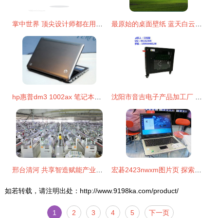
掌中世界 顶尖设计师都在用手提电脑打造数码奇迹
最原始的桌面壁纸 蓝天白云大草原的永恒魅力
hp惠普dm3 1002ax 笔记本电脑 固始商品 名店街
沈阳市音吉电子产品加工厂 电脑制造与创新之路
邢台清河 共享智造赋能产业，降本增效开拓新局
宏碁2423nwxm图片页 探索这款经典数码产品的设计魅力
如若转载，请注明出处：http://www.9198ka.com/product/
1
2
3
4
5
下一页