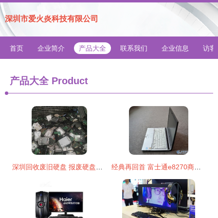
深圳市爱火炎科技有限公司
首页
企业简介
产品大全
联系我们
企业信息
访客
产品大全
Product
深圳回收废旧硬盘 报废硬盘处理 工厂淘汰电脑硬盘内存等收购 产品关键词:深圳那里回收硬盘内存的地方;报废硬盘多少钱一斤;废硬盘回收;废旧硬盘回收多少钱一斤;电脑城回收废旧硬盘多少钱一斤;电脑硬盘回收多少钱一公斤;旧硬盘去哪卖;淘汰电脑硬盘回收多少钱一个;报废硬盘;废旧硬盘一吨多少钱;淘汰硬盘;电脑缺少硬盘回收
经典再回首 富士通e8270商务本全面评测——酷睿2双核时代的生产力工具