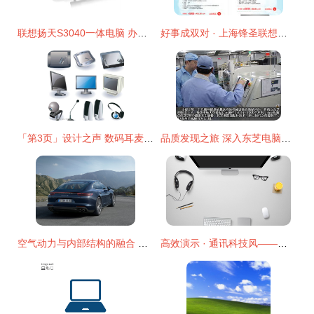
联想扬天S3040一体电脑 办公与家用的经典之选
好事成双对 · 上海锋圣联想电脑特惠风潮来袭
「第3页」设计之声 数码耳麦话筒海报的视觉狂想曲
品质发现之旅 深入东芝电脑杭州工厂探秘通讯产品巧夺天工匠心
空气动力与内部结构的融合 揭秘不一样的保时捷帕拉梅拉通讯体验
高效演示 · 通讯科技风——八张电脑办公桌面PPT背景图片方案详解