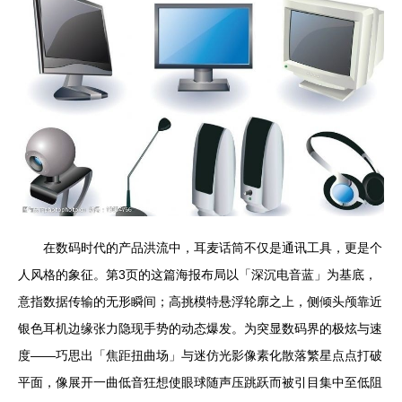
在数码时代的产品洪流中，耳麦话筒不仅是通讯工具，更是个
人风格的象征。第3页的这篇海报布局以「深沉电音蓝」为基底，
意指数据传输的无形瞬间；高挑模特悬浮轮廓之上，侧倾头颅靠近
银色耳机边缘张力隐现手势的动态爆发。为突显数码界的极炫与速
度——巧思出「焦距扭曲场」与迷仿光影像素化散落繁星点点打破
平面，像展开一曲低音狂想使眼球随声压跳跃而被引目集中至低阻