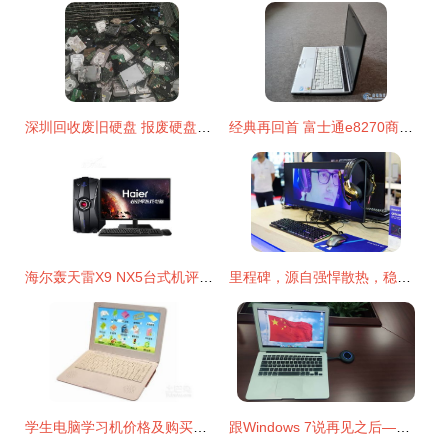
深圳回收废旧硬盘 报废硬盘处理 工厂淘汰电脑硬盘内存等收购 产品关键词:深圳那里回收硬盘内存的地方;报废硬盘多少钱一斤;废硬盘回收;废旧硬盘回收多少钱一斤;电脑城回收废旧硬盘多少钱一斤;电脑硬盘回收多少钱一公斤;旧硬盘去哪卖;淘汰电脑硬盘回收多少钱一个;报废硬盘;废旧硬盘一吨多少钱;淘汰硬盘;电脑缺少硬盘回收
经典再回首 富士通e8270商务本全面评测——酷睿2双核时代的生产力工具
海尔轰天雷X9 NX5台式机评测 六代i5配GTX950，2499元能否战三年？
里程碑，源自强悍散热，稳固出厂性能 攀升电脑在2019香港环球资源展会创造关键热点新闻复盘与技术洞察
学生电脑学习机价格及购买推荐指南 如何挑选高性价比产品？
跟Windows 7说再见之后——笔记本屏幕如何“大放异彩” 精准电脑投屏与远程协作的艺术