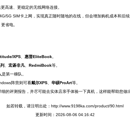
供更高速、更稳定的无线网络连接。
G/5G SIM卡上网，实现真正随时随地的在线，但会增加购机成本和后
、更省电。
itude/XPS
、
惠普EliteBook
。
系列
、
宏碁非凡
、
RedmiBook
等。
人
是第一梯队。
ndows阵营则可看
戴尔XPS
、
华硕ProArt
等。
阅详细的评测报告，并尽可能去实体店亲手体验一下真机，这样能帮助您做
如若转载，请注明出处：http://www.9198ka.com/product/90.html
更新时间：2026-08-06 04:16:42