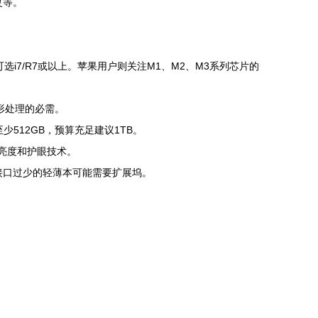
灵等。
选i7/R7或以上。苹果用户则关注M1、M2、M3系列芯片的
图形处理的必需。
少512GB，预算充足建议1TB。
、亮度和护眼技术。
，接口过少的轻薄本可能需要扩展坞。