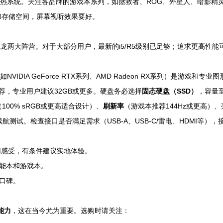
热系统。关注各品牌的游戏本系列，如拯救者、ROG、外星人、暗影精
和存储空间，屏幕视听效果要好。
D锐龙两大阵营。对于大部分用户，最新的i5/R5级别已足够；追求更高性能可
DIA GeForce RTX系列、AMD Radeon RX系列）是游戏和专业
荐，专业用户建议32GB或更多。硬盘务必选择
固态硬盘（SSD）
，容量至
（100% sRGB或更高适合设计）、
刷新率
（游戏本推荐144Hz或更高）
测试。检查接口是否满足需求（USB-A、USB-C/雷电、HDMI等）
用感受，有条件建议实地体验。
能本和游戏本。
口碑。
能力
，这在当今尤为重要。选购时请关注：