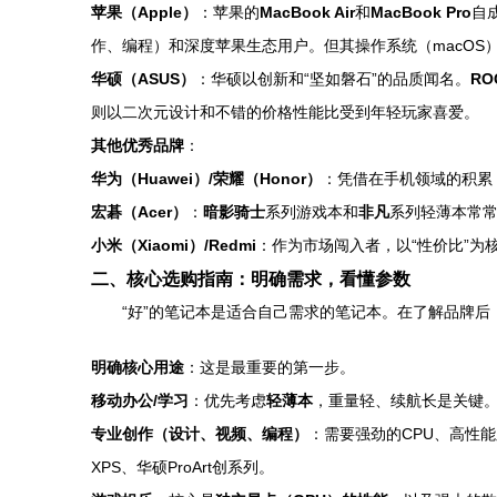
苹果（Apple）
：苹果的
MacBook Air
和
MacBook Pro
自
作、编程）和深度苹果生态用户。但其操作系统（macOS）
华硕（ASUS）
：华硕以创新和“坚如磐石”的品质闻名。
R
则以二次元设计和不错的价格性能比受到年轻玩家喜爱。
其他优秀品牌
：
华为（Huawei）/荣耀（Honor）
：凭借在手机领域的积累
宏碁（Acer）
：
暗影骑士
系列游戏本和
非凡
系列轻薄本常
小米（Xiaomi）/Redmi
：作为市场闯入者，以“性价比”
二、核心选购指南：明确需求，看懂参数
“好”的笔记本是适合自己需求的笔记本。在了解品牌
明确核心用途
：这是最重要的第一步。
移动办公/学习
：优先考虑
轻薄本
，重量轻、续航长是关键。关
专业创作（设计、视频、编程）
：需要强劲的CPU、高性能显
XPS、华硕ProArt创系列。