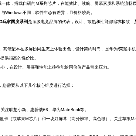
成一体，搭载自研的M系列芯片，在能效比、续航、屏幕素质和系统流畅
与Windows不同，软件生态有差异，且价格较高。
OG玩家国度系列
是顶级电竞品牌的代表，设计、散热和性能都追求极致；
，其笔记本在多屏协同生态上体验出色，设计简约时尚，是华为/荣耀手
常提供很高的性价比。
为核心，在设计、屏幕和性能上往往能给同价位产品带来压力。
后，您需要从以下几个核心维度进行选择：
注联想小新、惠普战66、华为MateBook等。
卡（或苹果M芯片）和一块好屏幕（高分辨率、高色域）。关注苹果MacBook