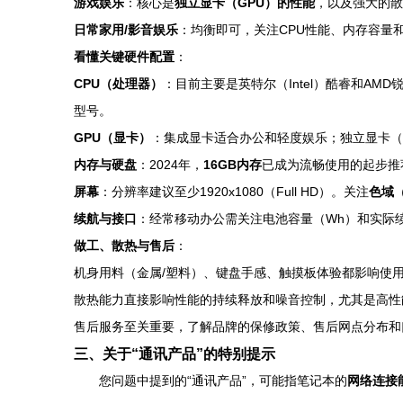
游戏娱乐
：核心是
独立显卡（GPU）的性能
，以及强大的散
日常家用/影音娱乐
：均衡即可，关注CPU性能、内存容量
看懂关键硬件配置
：
CPU（处理器）
：目前主要是英特尔（Intel）酷睿和AM
型号。
GPU（显卡）
：集成显卡适合办公和轻度娱乐；独立显卡（如NVI
内存与硬盘
：2024年，
16GB内存
已成为流畅使用的起步推
屏幕
：分辨率建议至少1920x1080（Full HD）。关注
色域
续航与接口
：经常移动办公需关注电池容量（Wh）和实际续航
做工、散热与售后
：
机身用料（金属/塑料）、键盘手感、触摸板体验都影响使
散热能力直接影响性能的持续释放和噪音控制，尤其是高性
售后服务至关重要，了解品牌的保修政策、售后网点分布和
三、关于“通讯产品”的特别提示
您问题中提到的“通讯产品”，可能指笔记本的
网络连接