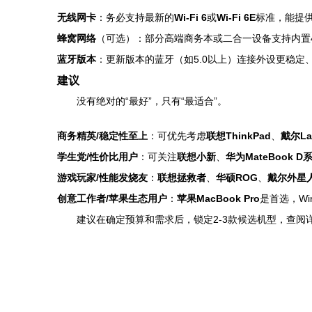
无线网卡
：务必支持最新的
Wi-Fi 6
或
Wi-Fi 6E
标准，能提
蜂窝网络
（可选）：部分高端商务本或二合一设备支持内置4
蓝牙版本
：更新版本的蓝牙（如5.0以上）连接外设更稳定
建议
没有绝对的“最好”，只有“最适合”。
商务精英/稳定性至上
：可优先考虑
联想ThinkPad
、
戴尔Lat
学生党/性价比用户
：可关注
联想小新
、
华为MateBook D
游戏玩家/性能发烧友
：
联想拯救者
、
华硕ROG
、
戴尔外星
创意工作者/苹果生态用户
：
苹果MacBook Pro
是首选，Wi
建议在确定预算和需求后，锁定2-3款候选机型，查