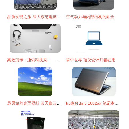
品质发现之旅 深入东芝电脑杭州工厂探秘通讯产品巧夺天工匠心
空气动力与内部结构的融合 揭秘不一样的保时捷帕拉梅拉通讯体验
高效演示 · 通讯科技风——八张电脑办公桌面PPT背景图片方案详解
掌中世界 顶尖设计师都在用手提电脑打造数码奇迹
最原始的桌面壁纸 蓝天白云大草原的永恒魅力
hp惠普dm3 1002ax 笔记本电脑 固始商品 名店街