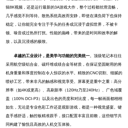
辑8K视频，还是运行最新的3A游戏大作，整个过程都丝滑流畅，
几乎感觉不到等待。散热系统高效而安静，即使在满负荷下也保持
稳定，让你能完全专注于手头的任务或沉浸于虚拟世界，不被卡
顿、噪音或过热所打扰。性能的巅峰，带来的是时间和效率的解
放，以及沉浸感的极致。
卓越的工业设计，是美学与功能的完美统一
。顶级笔记本往往
采用航空级铝合金、碳纤维或镁合金等材质，在保证坚固耐用的将
机身重量和厚度控制在令人惊叹的水平。精致的CNC切割、细腻的
喷砂工艺，带来非凡的触感和视觉享受。屏幕更是重中之重：高分
辨率（如4K或更高）、高刷新率（120Hz乃至240Hz）、广色域覆
盖（100% DCI-P3）以及出色的亮度和对比度，每一帧画面都栩栩
如生，无论是专业色彩工作还是观影游戏，都是一种视觉盛宴。键
盘手感舒适，触控板精准跟手，接口配置丰富且前瞻，这些细节共
同构建了愉悦且高效的人机交互体验。