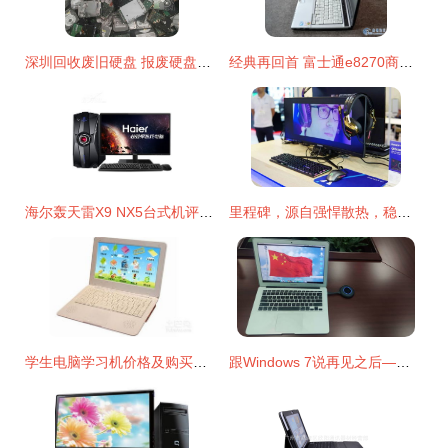
深圳回收废旧硬盘 报废硬盘处理 工厂淘汰电脑硬盘内存等收购 产品关键词:深圳那里回收硬盘内存的地方;报废硬盘多少钱一斤;废硬盘回收;废旧硬盘回收多少钱一斤;电脑城回收废旧硬盘多少钱一斤;电脑硬盘回收多少钱一公斤;旧硬盘去哪卖;淘汰电脑硬盘回收多少钱一个;报废硬盘;废旧硬盘一吨多少钱;淘汰硬盘;电脑缺少硬盘回收
经典再回首 富士通e8270商务本全面评测——酷睿2双核时代的生产力工具
海尔轰天雷X9 NX5台式机评测 六代i5配GTX950，2499元能否战三年？
里程碑，源自强悍散热，稳固出厂性能 攀升电脑在2019香港环球资源展会创造关键热点新闻复盘与技术洞察
学生电脑学习机价格及购买推荐指南 如何挑选高性价比产品？
跟Windows 7说再见之后——笔记本屏幕如何“大放异彩” 精准电脑投屏与远程协作的艺术