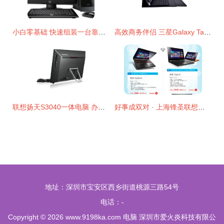
小白零基础 快速组装一台靠谱台式电脑全攻略
高效商务伴侣 三星Galaxy Tab 2蓝牙键盘皮套深度解析
联想扬天S3040一体电脑 办公与家用的经典之选
好事成双对 · 上海锋圣联想电脑特惠风潮来袭
地址：深圳市宝安区西乡街道桃源三路54号
电话：-
Copyright © 2026
www.9198ka.com
电脑
深圳市爱火炎科技有限公